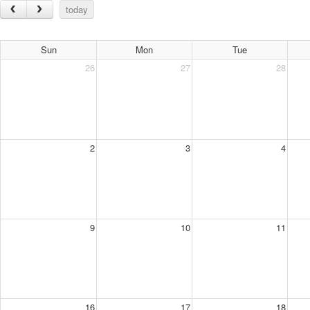
today
Sun
Mon
Tue
26
27
28
2
3
4
9
10
11
16
17
18